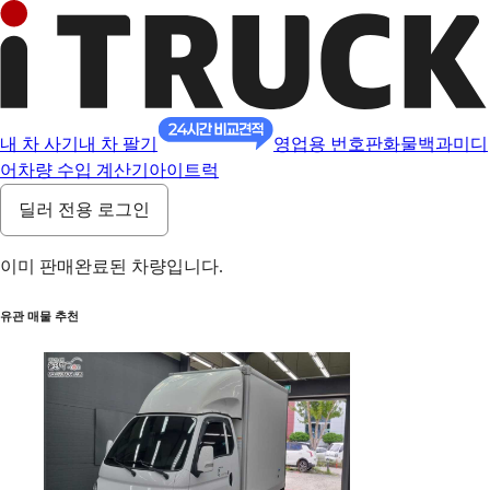
내 차 사기
내 차 팔기
영업용 번호판
화물백과
미디
어
차량 수입 계산기
아이트럭
딜러 전용 로그인
이미 판매완료된 차량입니다.
유관 매물 추천