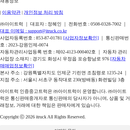
채용정보
|
이용약관
|
개인정보 처리 방침
㈜아이트럭 ｜ 대표자 : 정혜인 ｜ 전화번호 :
0508-0328-7002
｜
대표 이메일 :
support@itruck.co.kr
사업자등록번호 : 853-87-01781
[사업자정보확인]
｜ 통신판매번
호 : 2023-강원인제-0074
자동차관리사업등록 번호 : 제02-4123-000402호 ｜ 자동차 관리
사업장 소재지 : 경기도 화성시 우정읍 포승항남로 976
[자동차
매매업정보확인]
본사 주소 : 강원특별자치도 인제군 기린면 조침령로 1235-24 ｜
지점 주소 : 서울시 서초구 동작대로 230(방배동) 화련빌딩 3층
아이트럭 인증중고트럭은 ㈜아이트럭이 운영합니다. ㈜아이트
럭은 통신판매중개자로 통신판매의 당사자가 아니며, 상품 및 거
래정보, 거래에 대한 책임은 판매자에게 있습니다.
Copyright ⓒ 2026 itruck All Rights Reserved.