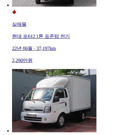
실매물
현대 포터2 1톤 표준탑 전기
22년 06월 · 37,197km
2,290만원