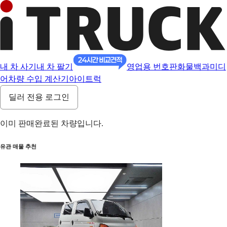
내 차 사기
내 차 팔기
영업용 번호판
화물백과
미디
어
차량 수입 계산기
아이트럭
딜러 전용 로그인
이미 판매완료된 차량입니다.
유관 매물 추천