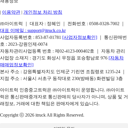
채용정보
|
이용약관
|
개인정보 처리 방침
㈜아이트럭 ｜ 대표자 : 정혜인 ｜ 전화번호 :
0508-0328-7002
｜
대표 이메일 :
support@itruck.co.kr
사업자등록번호 : 853-87-01781
[사업자정보확인]
｜ 통신판매번
호 : 2023-강원인제-0074
자동차관리사업등록 번호 : 제02-4123-000402호 ｜ 자동차 관리
사업장 소재지 : 경기도 화성시 우정읍 포승항남로 976
[자동차
매매업정보확인]
본사 주소 : 강원특별자치도 인제군 기린면 조침령로 1235-24 ｜
지점 주소 : 서울시 서초구 동작대로 230(방배동) 화련빌딩 3층
아이트럭 인증중고트럭은 ㈜아이트럭이 운영합니다. ㈜아이트
럭은 통신판매중개자로 통신판매의 당사자가 아니며, 상품 및 거
래정보, 거래에 대한 책임은 판매자에게 있습니다.
Copyright ⓒ 2026 itruck All Rights Reserved.