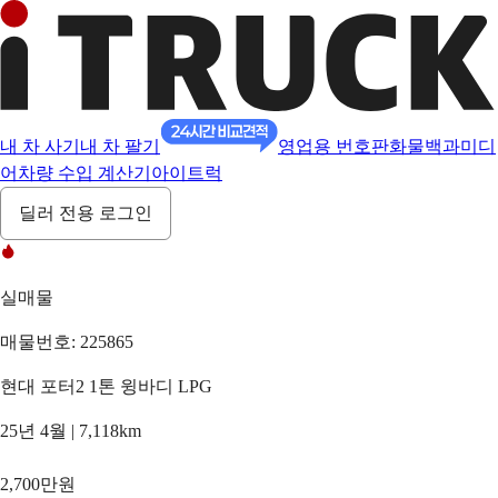
내 차 사기
내 차 팔기
영업용 번호판
화물백과
미디
어
차량 수입 계산기
아이트럭
딜러 전용 로그인
실매물
매물번호: 225865
현대 포터2 1톤 윙바디 LPG
25년 4월 | 7,118km
2,700만원