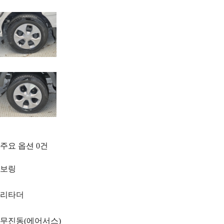
주요 옵션
0
건
보링
리타더
무진동(에어서스)