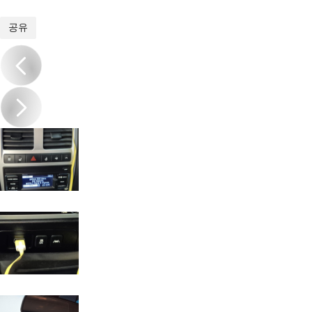
1
/
16
공유