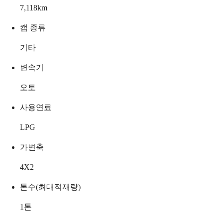
7,118
km
캡 종류
기타
변속기
오토
사용연료
LPG
가변축
4X2
톤수(최대적재량)
1
톤