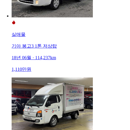
실매물
기아 봉고3 1톤 저상탑
18년 06월 · 114,237km
1,110만원