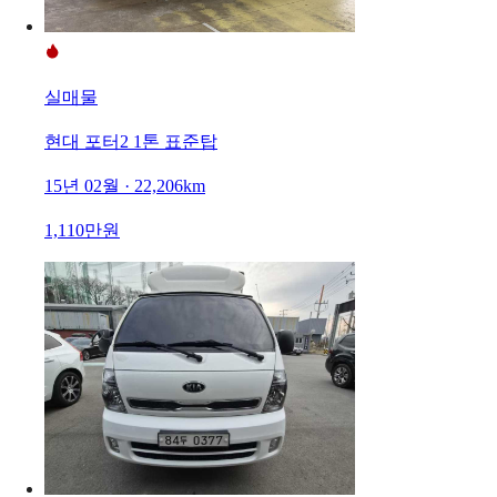
실매물
현대 포터2 1톤 표준탑
15년 02월 · 22,206km
1,110만원