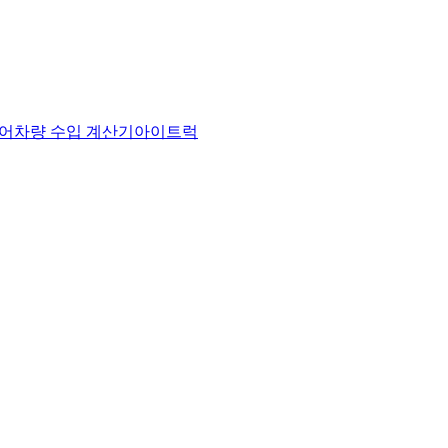
어
차량 수입 계산기
아이트럭