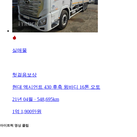
실매물
헛걸음보상
현대 엑시언트 430 후축 윙바디 16톤 오토
21년 04월 · 548,695km
1억 1,900만원
아이트럭 영상 클립