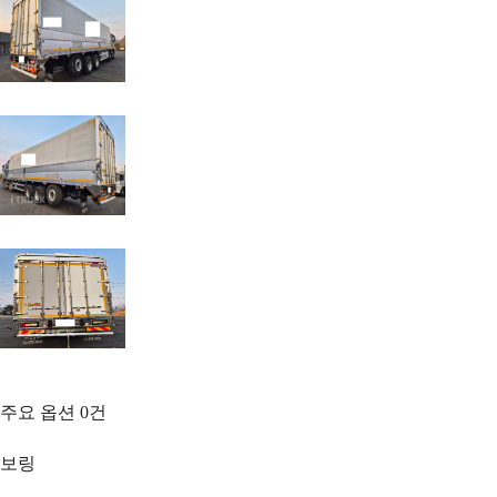
주요 옵션
0
건
보링