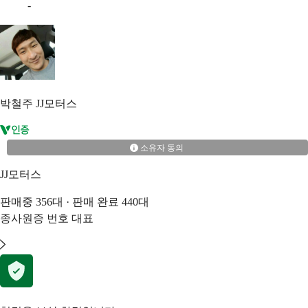
-
박철주
JJ모터스
소유자 동의
JJ모터스
판매중
356
대 · 판매 완료
440
대
종사원증 번호
대표