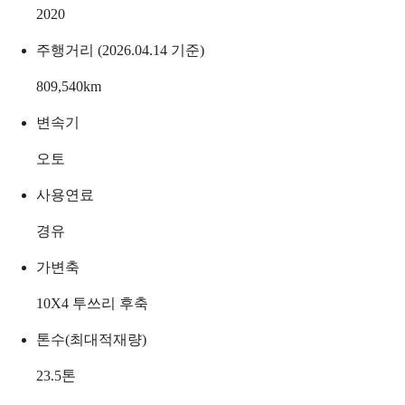
2020
주행거리 (2026.04.14 기준)
809,540
km
변속기
오토
사용연료
경유
가변축
10X4 투쓰리 후축
톤수(최대적재량)
23.5
톤