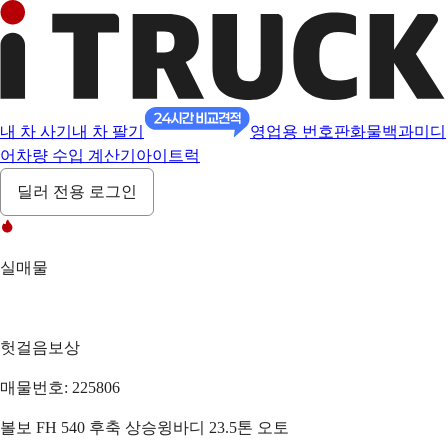
내 차 사기
내 차 팔기
영업용 번호판
화물백과
미디
어
차량 수입 계산기
아이트럭
딜러 전용 로그인
실매물
헛걸음보상
매물번호: 225806
볼보 FH 540 후축 상승윙바디 23.5톤 오토