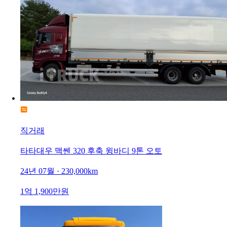
직거래
타타대우 맥쎈 320 후축 윙바디 9톤 오토
24년 07월 · 230,000km
1억 1,900만원