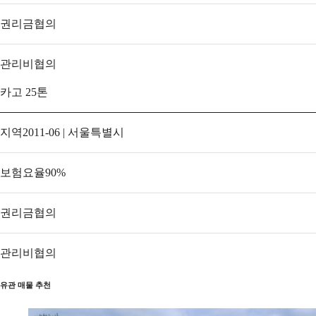
권리금
협의
관리비
협의
카고 25톤
지역
2011-06 | 서울특별시
보험요율
90
%
권리금
협의
관리비
협의
유관 매물 추천