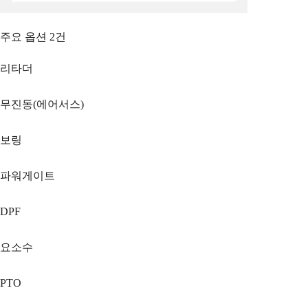
주요 옵션
2
건
리타더
무진동(에어서스)
보링
파워게이트
DPF
요소수
PTO