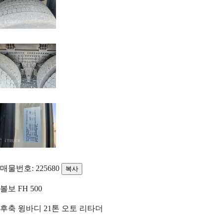
매물번호: 225680
복사
볼보 FH 500
후축 윙바디 21톤 오토 리타더