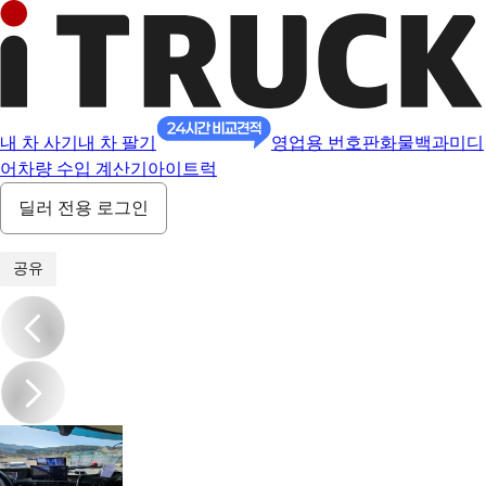
내 차 사기
내 차 팔기
영업용 번호판
화물백과
미디
어
차량 수입 계산기
아이트럭
딜러 전용 로그인
1
/
21
공유