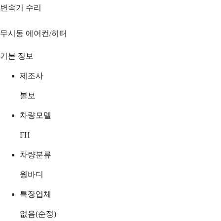
변속기 수리
무시동 에어컨/히터
기본 정보
제조사
볼보
차량모델
FH
차량분류
윙바디
특장업체
없음(순정)