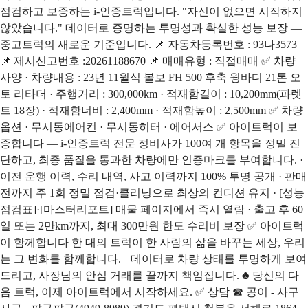
점검하고 보증하는 i-인증트럭입니다. "자신이 없으면 시작하지
않았습니다." 데이터로 증명하는 투명성과 확실한 성능 보장 —
중고트럭의 새로운 기준입니다. 📌 자동차등록번호 : 93나3573
📌 제시신고번호 :20261188670 📌 매매유형 : 직접매매 ✅ 차량
사양 · 차량내용 : 23년 11월식 볼보 FH 500 후축 윙바디 21톤 오
토 리타더 · 주행거리 : 300,000km · 적재함길이 : 10,200mm(파렛
트 18장) · 적재함너비 : 2,400mm · 적재함높이 : 2,500mm ✅ 차량
옵션 · 무시동에어컨 · 무시동히터 · 에어서스 ✅ 아이트럭이 보
증합니다 — i-인증트럭 전문 정비사가 100여 개 항목을 정밀 진
단하고, 최종 품질을 통과한 차량에만 인증마크를 부여합니다. ·
이전 운행 이력, 수리 내역, 사고 이력까지 100% 투명 공개 · 판매
전까지 주 1회 정밀 점검·클리닝으로 최상의 컨디션 유지 · [성능
점검표]·[마스터리포트] 매물 페이지에서 즉시 열람 · 출고 후 60
일 또는 2만km까지, 최대 300만원 한도 수리비 보장 ✅ 아이트럭
이 함께합니다 한 대의 트럭이 한 사람의 삶을 바꾸는 세상, 우리
는 그 변화를 함께합니다. 데이터로 차량 상태를 투명하게 보여
드리고, 사장님의 안심 거래를 끝까지 책임집니다. ♣ 당신의 다
음 트럭, 이제 아이트럭에서 시작하세요. ✅ 상담 ☎ 공이 - 사구