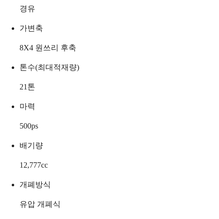
경유
가변축
8X4 원쓰리 후축
톤수(최대적재량)
21
톤
마력
500
ps
배기량
12,777
cc
개폐방식
유압 개폐식