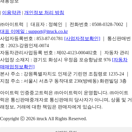
채용정보
|
이용약관
|
개인정보 처리 방침
㈜아이트럭 ｜ 대표자 : 정혜인 ｜ 전화번호 :
0508-0328-7002
｜
대표 이메일 :
support@itruck.co.kr
사업자등록번호 : 853-87-01781
[사업자정보확인]
｜ 통신판매번
호 : 2023-강원인제-0074
자동차관리사업등록 번호 : 제02-4123-000402호 ｜ 자동차 관리
사업장 소재지 : 경기도 화성시 우정읍 포승항남로 976
[자동차
매매업정보확인]
본사 주소 : 강원특별자치도 인제군 기린면 조침령로 1235-24 ｜
지점 주소 : 서울시 서초구 동작대로 230(방배동) 화련빌딩 3층
아이트럭 인증중고트럭은 ㈜아이트럭이 운영합니다. ㈜아이트
럭은 통신판매중개자로 통신판매의 당사자가 아니며, 상품 및 거
래정보, 거래에 대한 책임은 판매자에게 있습니다.
Copyright ⓒ 2026 itruck All Rights Reserved.