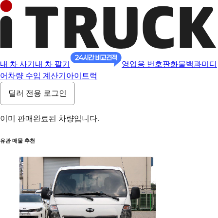
내 차 사기
내 차 팔기
영업용 번호판
화물백과
미디
어
차량 수입 계산기
아이트럭
딜러 전용 로그인
이미 판매완료된 차량입니다.
유관 매물 추천