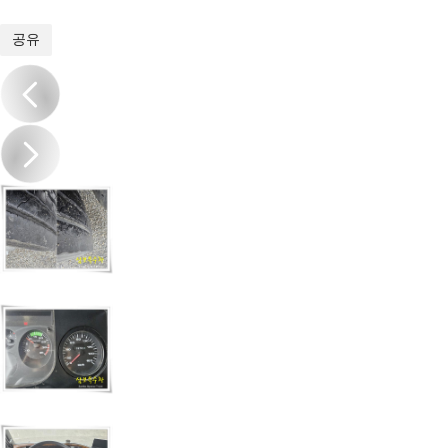
1
/
13
공유