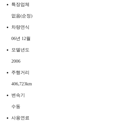
특장업체
없음(순정)
차량연식
06년 12월
모델년도
2006
주행거리
406,723
km
변속기
수동
사용연료