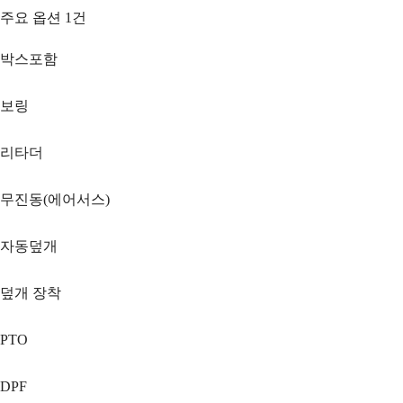
주요 옵션
1
건
박스포함
보링
리타더
무진동(에어서스)
자동덮개
덮개 장착
PTO
DPF