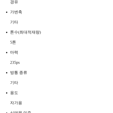
경유
가변축
기타
톤수(최대적재량)
5
톤
마력
235
ps
방통 종류
기타
용도
자가용
실매물 인증