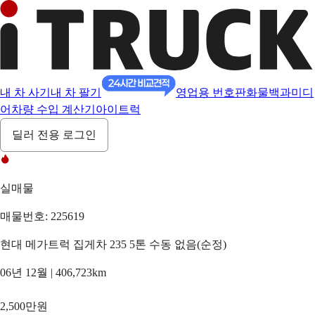
내 차 사기
내 차 팔기
영업용 번호판
화물백과
미디
어
차량 수입 계산기
아이트럭
딜러 전용 로그인
실매물
매물번호: 225619
현대 메가트럭 집게차 235 5톤 수동 없음(순정)
06년 12월 | 406,723km
2,500만원