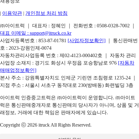
채용정보
|
이용약관
|
개인정보 처리 방침
㈜아이트럭 ｜ 대표자 : 정혜인 ｜ 전화번호 :
0508-0328-7002
｜
대표 이메일 :
support@itruck.co.kr
사업자등록번호 : 853-87-01781
[사업자정보확인]
｜ 통신판매번
호 : 2023-강원인제-0074
자동차관리사업등록 번호 : 제02-4123-000402호 ｜ 자동차 관리
사업장 소재지 : 경기도 화성시 우정읍 포승항남로 976
[자동차
매매업정보확인]
본사 주소 : 강원특별자치도 인제군 기린면 조침령로 1235-24 ｜
지점 주소 : 서울시 서초구 동작대로 230(방배동) 화련빌딩 3층
아이트럭 인증중고트럭은 ㈜아이트럭이 운영합니다. ㈜아이트
럭은 통신판매중개자로 통신판매의 당사자가 아니며, 상품 및 거
래정보, 거래에 대한 책임은 판매자에게 있습니다.
Copyright ⓒ 2026 itruck All Rights Reserved.