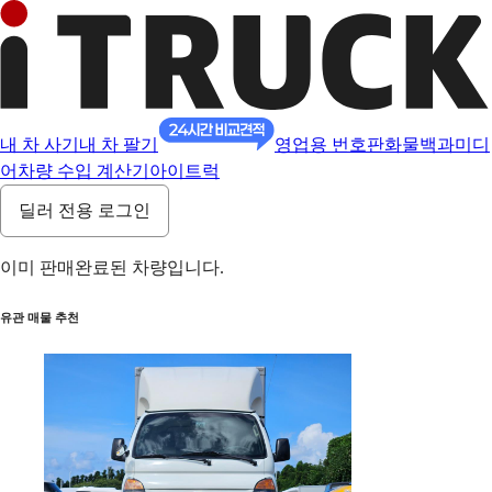
내 차 사기
내 차 팔기
영업용 번호판
화물백과
미디
어
차량 수입 계산기
아이트럭
딜러 전용 로그인
이미 판매완료된 차량입니다.
유관 매물 추천