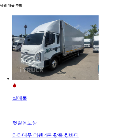
유관 매물 추천
실매물
헛걸음보상
타타대우 더쎈 4톤 광폭 윙바디