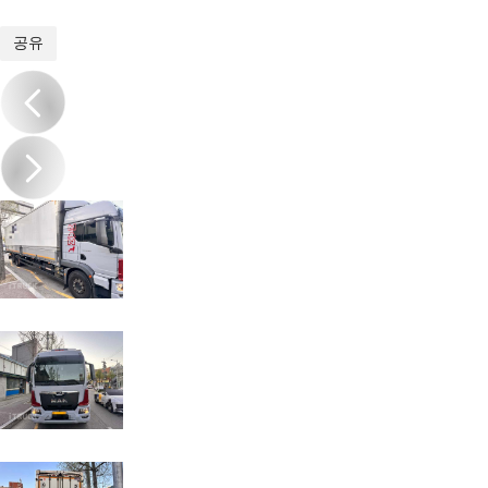
1
/
6
공유