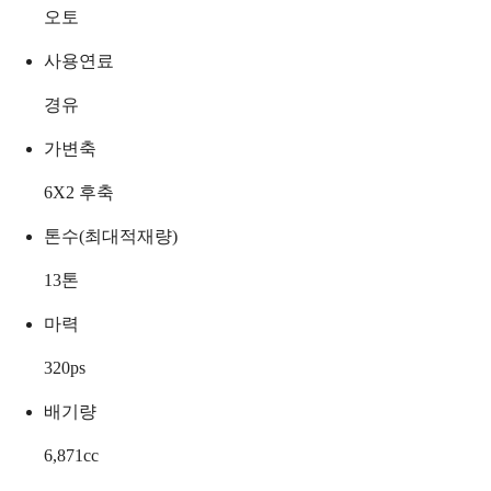
오토
사용연료
경유
가변축
6X2 후축
톤수(최대적재량)
13
톤
마력
320
ps
배기량
6,871
cc