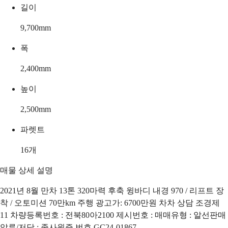
길이
9,700
mm
폭
2,400
mm
높이
2,500
mm
파렛트
16
개
매물 상세 설명
2021년 8월 만차 13톤 320마력 후축 윙바디 내경 970 / 리프트 장
착 / 오토미션 70만km 주행 광고가: 6700만원 차차 상담 조경제
11 차량등록번호 : 전북80아2100 제시번호 : 매매유형 : 알선판매
압류/저당 : 종사원증 번호 GC24-01867