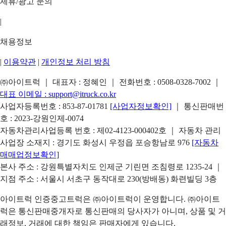
제휴/광고 문의
|
채용정보
|
이용약관
|
개인정보 처리 방침
㈜아이트럭 ｜ 대표자 : 정혜인 ｜ 전화번호 :
0508-0328-7002
｜
대표 이메일 :
support@itruck.co.kr
사업자등록번호 : 853-87-01781
[사업자정보확인]
｜ 통신판매번
호 : 2023-강원인제-0074
자동차관리사업등록 번호 : 제02-4123-000402호 ｜ 자동차 관리
사업장 소재지 : 경기도 화성시 우정읍 포승항남로 976
[자동차
매매업정보확인]
본사 주소 : 강원특별자치도 인제군 기린면 조침령로 1235-24 ｜
지점 주소 : 서울시 서초구 동작대로 230(방배동) 화련빌딩 3층
아이트럭 인증중고트럭은 ㈜아이트럭이 운영합니다. ㈜아이트
럭은 통신판매중개자로 통신판매의 당사자가 아니며, 상품 및 거
래정보, 거래에 대한 책임은 판매자에게 있습니다.