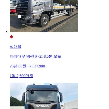
실매물
타타대우 맥쎈 카고 8.5톤 오토
23년 03월 · 75,372km
1억 2,600만원