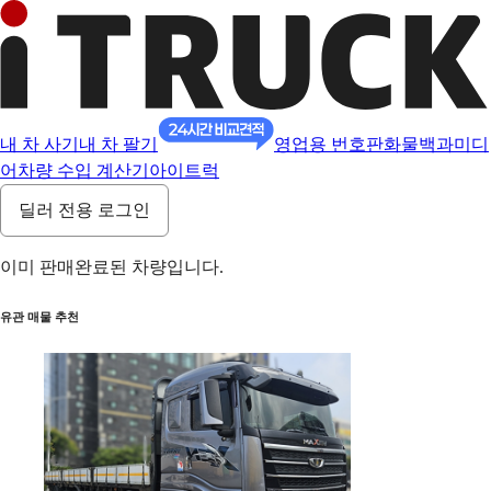
내 차 사기
내 차 팔기
영업용 번호판
화물백과
미디
어
차량 수입 계산기
아이트럭
딜러 전용 로그인
이미 판매완료된 차량입니다.
유관 매물 추천