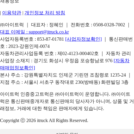
채용정보
|
이용약관
|
개인정보 처리 방침
㈜아이트럭 ｜ 대표자 : 정혜인 ｜ 전화번호 :
0508-0328-7002
｜
대표 이메일 :
support@itruck.co.kr
사업자등록번호 : 853-87-01781
[사업자정보확인]
｜ 통신판매번
호 : 2023-강원인제-0074
자동차관리사업등록 번호 : 제02-4123-000402호 ｜ 자동차 관리
사업장 소재지 : 경기도 화성시 우정읍 포승항남로 976
[자동차
매매업정보확인]
본사 주소 : 강원특별자치도 인제군 기린면 조침령로 1235-24 ｜
지점 주소 : 서울시 서초구 동작대로 230(방배동) 화련빌딩 3층
아이트럭 인증중고트럭은 ㈜아이트럭이 운영합니다. ㈜아이트
럭은 통신판매중개자로 통신판매의 당사자가 아니며, 상품 및 거
래정보, 거래에 대한 책임은 판매자에게 있습니다.
Copyright ⓒ 2026 itruck All Rights Reserved.