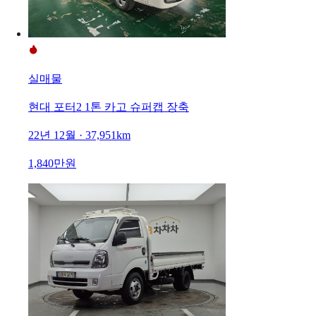
실매물
현대 포터2 1톤 카고 슈퍼캡 장축
22년 12월 · 37,951km
1,840만원