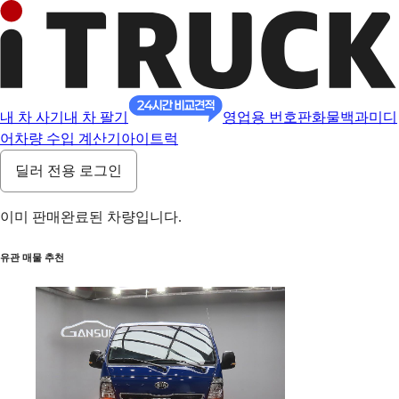
내 차 사기
내 차 팔기
영업용 번호판
화물백과
미디
어
차량 수입 계산기
아이트럭
딜러 전용 로그인
이미 판매완료된 차량입니다.
유관 매물 추천