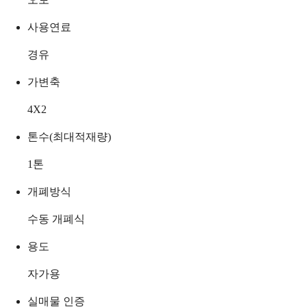
사용연료
경유
가변축
4X2
톤수(최대적재량)
1
톤
개폐방식
수동 개폐식
용도
자가용
실매물 인증