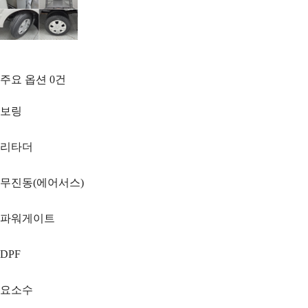
주요 옵션
0
건
보링
리타더
무진동(에어서스)
파워게이트
DPF
요소수