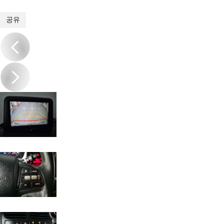
1
/
19
공유