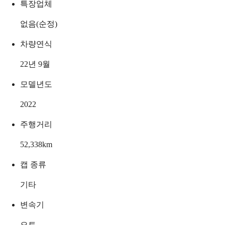
특장업체
없음(순정)
차량연식
22년 9월
모델년도
2022
주행거리
52,338
km
캡 종류
기타
변속기
오토