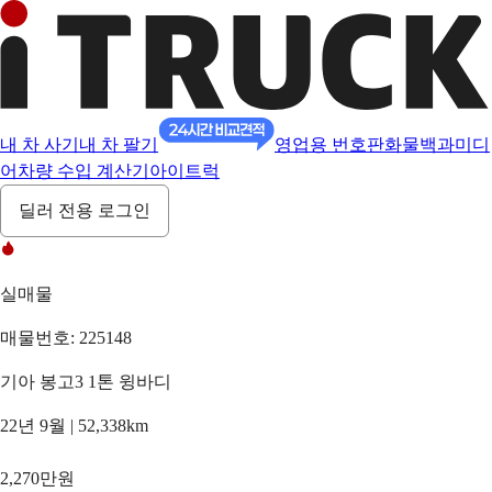
내 차 사기
내 차 팔기
영업용 번호판
화물백과
미디
어
차량 수입 계산기
아이트럭
딜러 전용 로그인
실매물
매물번호: 225148
기아 봉고3 1톤 윙바디
22년 9월 | 52,338km
2,270만원