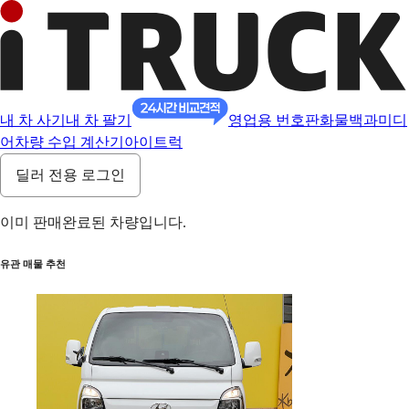
내 차 사기
내 차 팔기
영업용 번호판
화물백과
미디
어
차량 수입 계산기
아이트럭
딜러 전용 로그인
이미 판매완료된 차량입니다.
유관 매물 추천