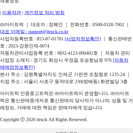
채용정보
|
이용약관
|
개인정보 처리 방침
㈜아이트럭 ｜ 대표자 : 정혜인 ｜ 전화번호 :
0508-0328-7002
｜
대표 이메일 :
support@itruck.co.kr
사업자등록번호 : 853-87-01781
[사업자정보확인]
｜ 통신판매번
호 : 2023-강원인제-0074
자동차관리사업등록 번호 : 제02-4123-000402호 ｜ 자동차 관리
사업장 소재지 : 경기도 화성시 우정읍 포승항남로 976
[자동차
매매업정보확인]
본사 주소 : 강원특별자치도 인제군 기린면 조침령로 1235-24 ｜
지점 주소 : 서울시 서초구 동작대로 230(방배동) 화련빌딩 3층
아이트럭 인증중고트럭은 ㈜아이트럭이 운영합니다. ㈜아이트
럭은 통신판매중개자로 통신판매의 당사자가 아니며, 상품 및 거
래정보, 거래에 대한 책임은 판매자에게 있습니다.
Copyright ⓒ 2026 itruck All Rights Reserved.