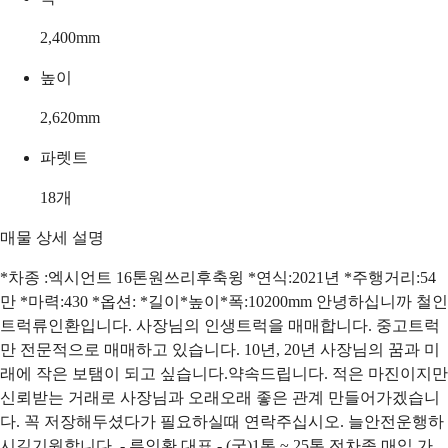
2,400
mm
높이
2,620
mm
파렛트
18
개
매물 상세 설명
*차종 :엑시언트 16톤원쓰리후축윙 *연식:2021년 *주행거리:54
만 *마력:430 *옵션: *길이*높이*폭:10200mm 안녕하십니까 철인
트럭류인환입니다. 사장님의 인생트럭을 매매합니다. 중고트럭
만 전문적으로 매매하고 있습니다. 10년, 20년 사장님의 꿈과 미
래에 작은 보탬이 되고 싶습니다.약속드립니다. 적은 마진이지만
신뢰받는 거래로 사장님과 오래오래 좋은 관계 만들어가겠습니
다. 꼭 저장해두셨다가 필요하실때 연락주십시오. 늘안전운행하
시길기원합니다. - 류인환 대표 - (굿)1톤 ~ 25톤 전차종 매입 가