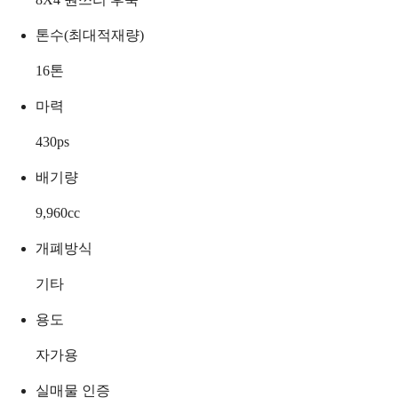
톤수(최대적재량)
16
톤
마력
430
ps
배기량
9,960
cc
개폐방식
기타
용도
자가용
실매물 인증