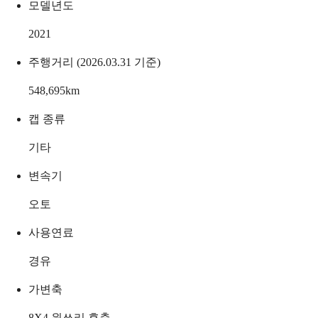
모델년도
2021
주행거리 (2026.03.31 기준)
548,695
km
캡 종류
기타
변속기
오토
사용연료
경유
가변축
8X4 원쓰리 후축