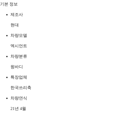
기본 정보
제조사
현대
차량모델
엑시언트
차량분류
윙바디
특장업체
한국쓰리축
차량연식
21년 4월