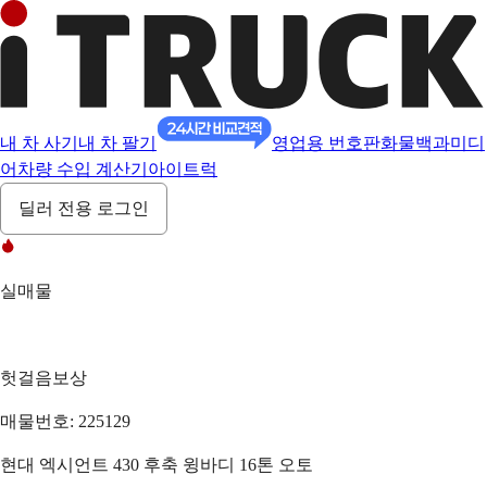
내 차 사기
내 차 팔기
영업용 번호판
화물백과
미디
어
차량 수입 계산기
아이트럭
딜러 전용 로그인
실매물
헛걸음보상
매물번호: 225129
현대 엑시언트 430 후축 윙바디 16톤 오토