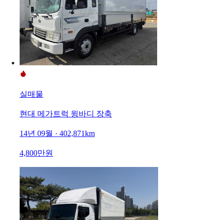
실매물
현대 메가트럭 윙바디 장축
14년 09월 · 402,871km
4,800만원