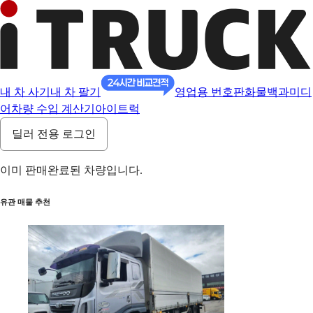
내 차 사기
내 차 팔기
영업용 번호판
화물백과
미디
어
차량 수입 계산기
아이트럭
딜러 전용 로그인
이미 판매완료된 차량입니다.
유관 매물 추천