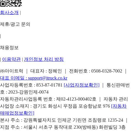
회사소개
|
제휴/광고 문의
|
채용정보
|
이용약관
|
개인정보 처리 방침
㈜아이트럭 ｜ 대표자 : 정혜인 ｜ 전화번호 :
0508-0328-7002
｜
대표 이메일 :
support@itruck.co.kr
사업자등록번호 : 853-87-01781
[사업자정보확인]
｜ 통신판매번
호 : 2023-강원인제-0074
자동차관리사업등록 번호 : 제02-4123-000402호 ｜ 자동차 관리
사업장 소재지 : 경기도 화성시 우정읍 포승항남로 976
[자동차
매매업정보확인]
본사 주소 : 강원특별자치도 인제군 기린면 조침령로 1235-24 ｜
지점 주소 : 서울시 서초구 동작대로 230(방배동) 화련빌딩 3층