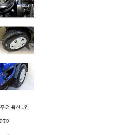
주요 옵션
1
건
PTO