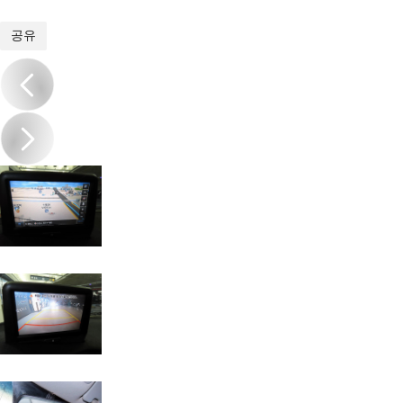
1
/
20
공유