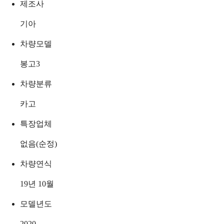
제조사
기아
차량모델
봉고3
차량분류
카고
특장업체
없음(순정)
차량연식
19년 10월
모델년도
2020