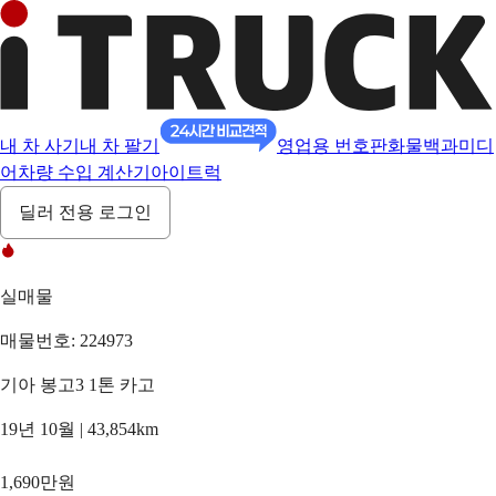
내 차 사기
내 차 팔기
영업용 번호판
화물백과
미디
어
차량 수입 계산기
아이트럭
딜러 전용 로그인
실매물
매물번호: 224973
기아 봉고3 1톤 카고
19년 10월 | 43,854km
1,690만원