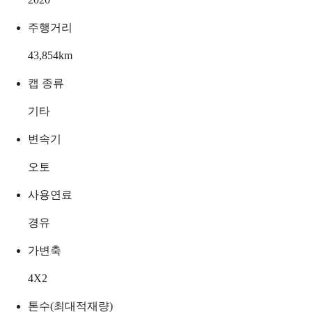
주행거리
43,854
km
캡 종류
기타
변속기
오토
사용연료
경유
가변축
4X2
톤수(최대적재량)