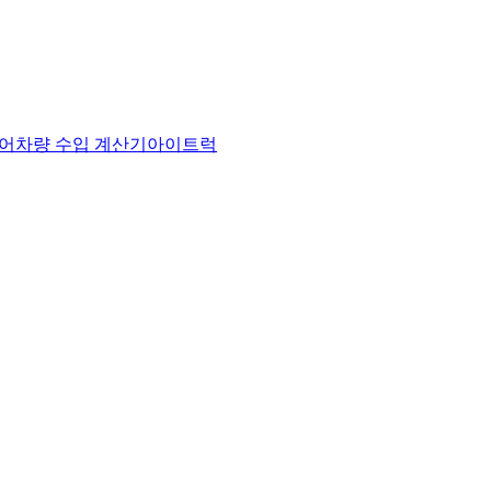
어
차량 수입 계산기
아이트럭