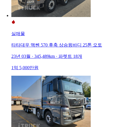
실매물
타타대우 맥쎈 570 후축 상승윙바디 25톤 오토
23년 03월 · 345,489km · 파렛트 18개
1억 5,000만원