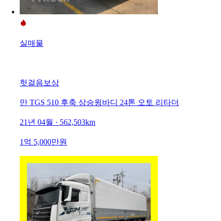
실매물
헛걸음보상
만 TGS 510 후축 상승윙바디 24톤 오토 리타더
21년 04월 · 562,503km
1억 5,000만원