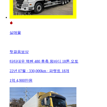
실매물
헛걸음보상
타타대우 맥쎈 480 후축 윙바디 18톤 오토
22년 07월 · 330,000km · 파렛트 18개
1억 4,900만원