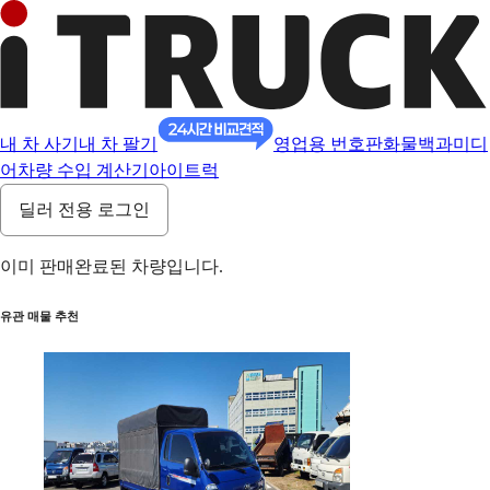
내 차 사기
내 차 팔기
영업용 번호판
화물백과
미디
어
차량 수입 계산기
아이트럭
딜러 전용 로그인
이미 판매완료된 차량입니다.
유관 매물 추천