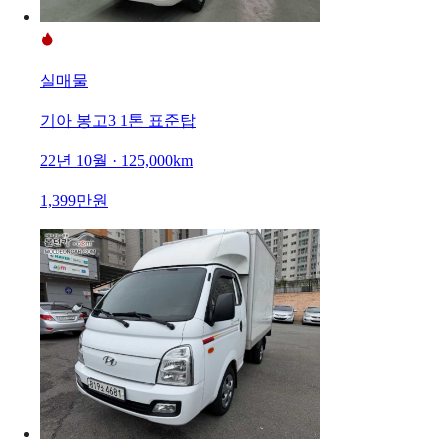
실매물
기아 봉고3 1톤 표준탑
22년 10월 · 125,000km
1,399만원