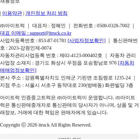
채용정보
|
이용약관
|
개인정보 처리 방침
㈜아이트럭 ｜ 대표자 : 정혜인 ｜ 전화번호 :
0508-0328-7002
｜
대표 이메일 :
support@itruck.co.kr
사업자등록번호 : 853-87-01781
[사업자정보확인]
｜ 통신판매번
호 : 2023-강원인제-0074
자동차관리사업등록 번호 : 제02-4123-000402호 ｜ 자동차 관리
사업장 소재지 : 경기도 화성시 우정읍 포승항남로 976
[자동차
매매업정보확인]
본사 주소 : 강원특별자치도 인제군 기린면 조침령로 1235-24 ｜
지점 주소 : 서울시 서초구 동작대로 230(방배동) 화련빌딩 3층
아이트럭 인증중고트럭은 ㈜아이트럭이 운영합니다. ㈜아이트
럭은 통신판매중개자로 통신판매의 당사자가 아니며, 상품 및 거
래정보, 거래에 대한 책임은 판매자에게 있습니다.
Copyright ⓒ 2026 itruck All Rights Reserved.