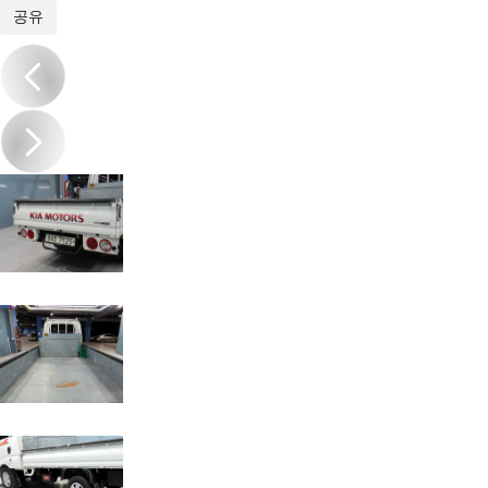
1
/
20
공유