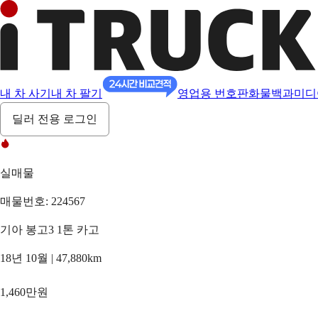
내 차 사기
내 차 팔기
영업용 번호판
화물백과
미디
딜러 전용 로그인
실매물
매물번호: 224567
기아 봉고3 1톤 카고
18년 10월 | 47,880km
1,460만원