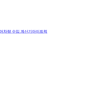
어
차량 수입 계산기
아이트럭