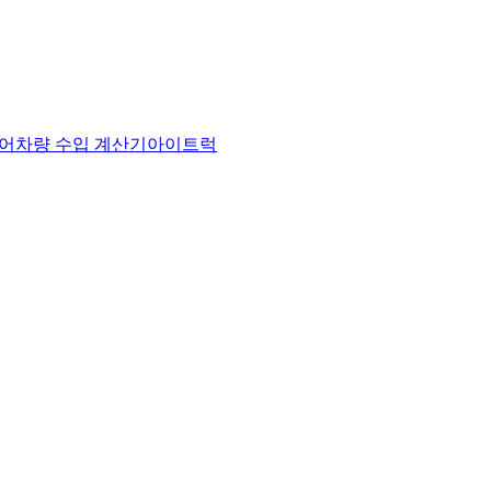
어
차량 수입 계산기
아이트럭