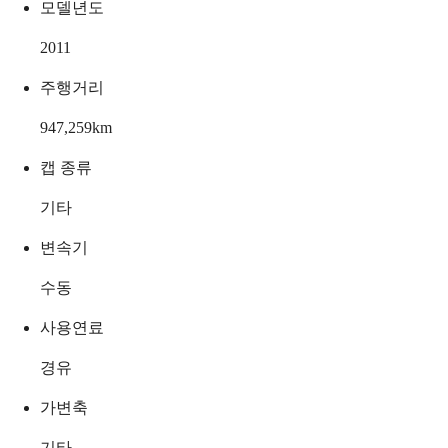
모델년도
2011
주행거리
947,259
km
캡 종류
기타
변속기
수동
사용연료
경유
가변축
기타