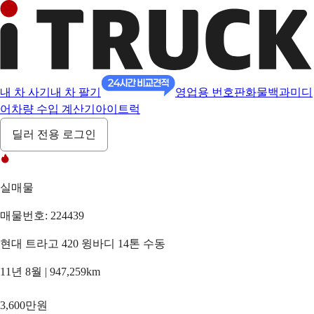
내 차 사기
내 차 팔기
영업용 번호판
화물백과
미디
어
차량 수입 계산기
아이트럭
딜러 전용 로그인
실매물
매물번호: 224439
현대 트라고 420 윙바디 14톤 수동
11년 8월 | 947,259km
3,600만원