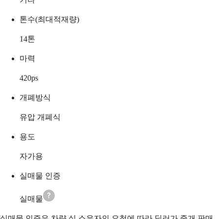
톤수(최대적재량)
14
톤
마력
420
ps
개폐방식
유압 개폐식
용도
자가용
실매물 인증
실매물
실매물 인증은 차량 실 소유자의 요청에 따라 딜러가 중개 판매