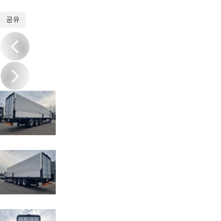
1
/
9
공유