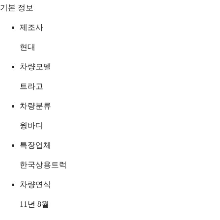
기본 정보
제조사
현대
차량모델
트라고
차량분류
윙바디
특장업체
한국상용트럭
차량연식
11년 8월