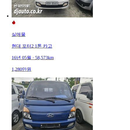
실매물
현대 포터2 1톤 카고
16년 05월 · 58,573km
1,280만원