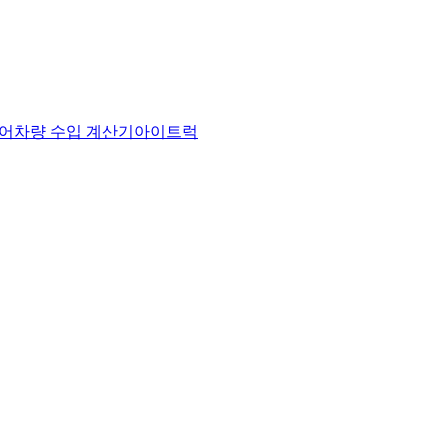
어
차량 수입 계산기
아이트럭