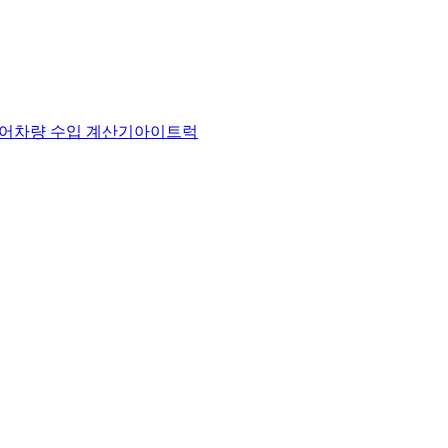
어
차량 수입 계산기
아이트럭