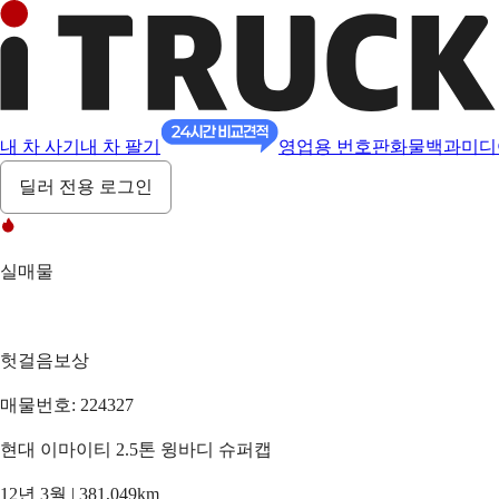
내 차 사기
내 차 팔기
영업용 번호판
화물백과
미디
딜러 전용 로그인
실매물
헛걸음보상
매물번호: 224327
현대 이마이티 2.5톤 윙바디 슈퍼캡
12년 3월 | 381,049km