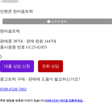
안현준
한마음트럭
소유자 동의
한마음트럭
판매중
387
대 · 판매 완료
1447
대
종사원증 번호
GC25-02455
대출 상담 신청
전화 상담
중고트럭 구매 · 판매에 도움이 필요하신가요?
0508-0328-7002
추천 영업용 번호판
19
건이 있습니다.
0508-0328-7002
로 전화주세요.