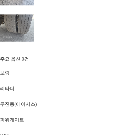
주요 옵션
0
건
보링
리타더
무진동(에어서스)
파워게이트