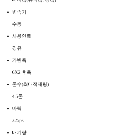
변속기
수동
사용연료
경유
가변축
6X2 후축
톤수(최대적재량)
4.5
톤
마력
325
ps
배기량