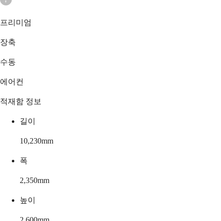
프리미엄
장축
수동
에어컨
적재함 정보
길이
10,230
mm
폭
2,350
mm
높이
2,600
mm