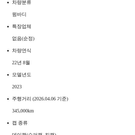
차량분류
윙바디
특장업체
없음(순정)
차량연식
22년 8월
모델년도
2023
주행거리 (2026.04.06 기준)
345,000
km
캡 종류
데이캡(슈퍼캡, 킹캡)