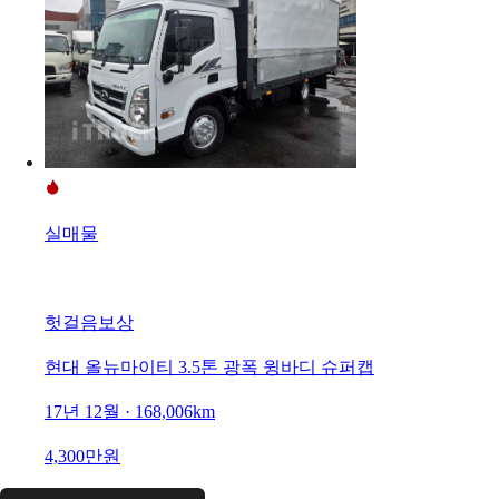
실매물
헛걸음보상
현대 올뉴마이티 3.5톤 광폭 윙바디 슈퍼캡
17년 12월 · 168,006km
4,300만원