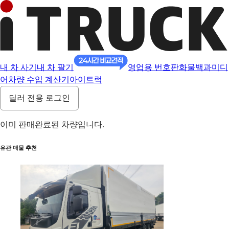
내 차 사기
내 차 팔기
영업용 번호판
화물백과
미디
어
차량 수입 계산기
아이트럭
딜러 전용 로그인
이미 판매완료된 차량입니다.
유관 매물 추천