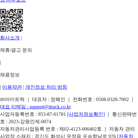
회사소개
|
제휴/광고 문의
|
채용정보
|
이용약관
|
개인정보 처리 방침
㈜아이트럭 ｜ 대표자 : 정혜인 ｜ 전화번호 :
0508-0328-7002
｜
대표 이메일 :
support@itruck.co.kr
사업자등록번호 : 853-87-01781
[사업자정보확인]
｜ 통신판매번
호 : 2023-강원인제-0074
자동차관리사업등록 번호 : 제02-4123-000402호 ｜ 자동차 관리
사업장 소재지 : 경기도 화성시 우정읍 포승항남로 976
[자동차