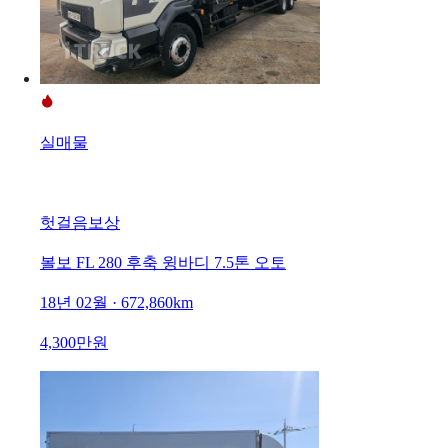
실매물
헛걸음보상
볼보 FL 280 후축 윙바디 7.5톤 오토
18년 02월 · 672,860km
4,300만원