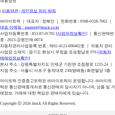
채용정보
|
이용약관
|
개인정보 처리 방침
㈜아이트럭 ｜ 대표자 : 정혜인 ｜ 전화번호 :
0508-0328-7002
｜
대표 이메일 :
support@itruck.co.kr
사업자등록번호 : 853-87-01781
[사업자정보확인]
｜ 통신판매번
호 : 2023-강원인제-0074
자동차관리사업등록 번호 : 제02-4123-000402호 ｜ 자동차 관리
사업장 소재지 : 경기도 화성시 우정읍 포승항남로 976
[자동차
매매업정보확인]
본사 주소 : 강원특별자치도 인제군 기린면 조침령로 1235-24 ｜
지점 주소 : 서울시 서초구 동작대로 230(방배동) 화련빌딩 3층
아이트럭 인증중고트럭은 ㈜아이트럭이 운영합니다. ㈜아이트
럭은 통신판매중개자로 통신판매의 당사자가 아니며, 상품 및 거
래정보, 거래에 대한 책임은 판매자에게 있습니다.
Copyright ⓒ 2026 itruck All Rights Reserved.