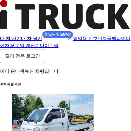
내 차 사기
내 차 팔기
영업용 번호판
화물백과
미디
어
차량 수입 계산기
아이트럭
딜러 전용 로그인
이미 판매완료된 차량입니다.
유관 매물 추천