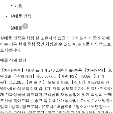
자가용
실매물 인증
실매물
실매물 인증은 차량 실 소유자의 요청에 따라 딜러가 중개 판매
하는 경우 현재 운행 중인 차량일 수 있으며, 실매물 미인증으로
표시됩니다.
매물 상세 설명
【차명/톤수】 대우 프리마 2+3 25톤 암롤 중축 【차량연식】 16
년 5월 【주행거리】 965,807km 【마력(PS)】 480ps 【배 기
량】 11,120cc 【변 속 기】 오토 리타드 【장 비】 박스별도 안
녕하세요 삼보특수차 입니다. 저희 삼보특수차는 언제나 친절하
게 전화상담을 해드리며 고객님의 재정상황에 맞게 최상의 구매
조건을 찾아드리는 중고 특수차 매매상사입니다. 살수차 / 암롤 /
압축 / 압착 / 탱크로리 / 유조차 / 버큠로리 / 청소차 / 노면청소 /
하수구 준설차 / 셀프로다 / 덤프 / 진개덤프 / 칩윙 / 무빙 워킹카 /