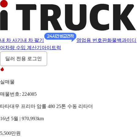
내 차 사기
내 차 팔기
영업용 번호판
화물백과
미디
어
차량 수입 계산기
아이트럭
딜러 전용 로그인
실매물
매물번호: 224085
타타대우 프리마 암롤 480 25톤 수동 리타더
16년 5월 | 970,993km
5,500만원