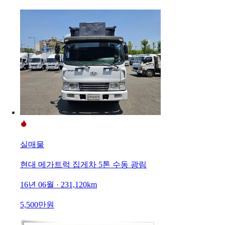
실매물
현대 메가트럭 집게차 5톤 수동 광림
16년 06월 · 231,120km
5,500만원