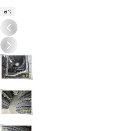
1
/
17
공유