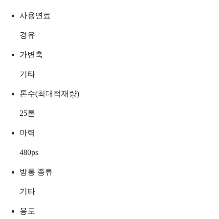
사용연료
경유
가변축
기타
톤수(최대적재량)
25
톤
마력
480
ps
방통 종류
기타
용도