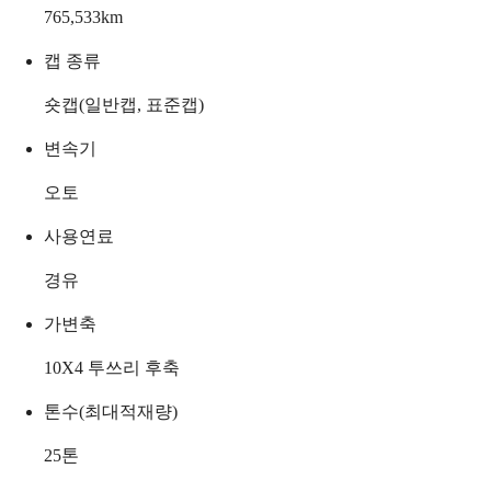
765,533
km
캡 종류
숏캡(일반캡, 표준캡)
변속기
오토
사용연료
경유
가변축
10X4 투쓰리 후축
톤수(최대적재량)
25
톤