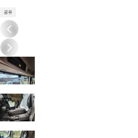
1
/
16
공유