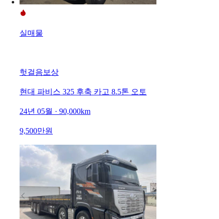
실매물
헛걸음보상
현대 파비스 325 후축 카고 8.5톤 오토
24년 05월 · 90,000km
9,500만원