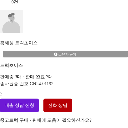
0
건
홍해성
트럭초이스
소유자 동의
트럭초이스
판매중
3
대 · 판매 완료
7
대
종사원증 번호
CN24-01192
대출 상담 신청
전화 상담
중고트럭 구매 · 판매에 도움이 필요하신가요?