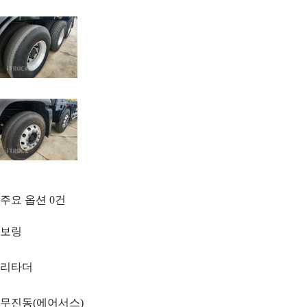
주요 옵션
0
건
보링
리타더
무진동(에어서스)