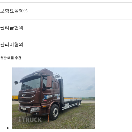
보험요율
90
%
권리금
협의
관리비
협의
유관 매물 추천