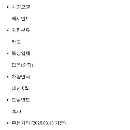
차량모델
엑시언트
차량분류
카고
특장업체
없음(순정)
차량연식
19년 6월
모델년도
2020
주행거리 (2026.03.13 기준)