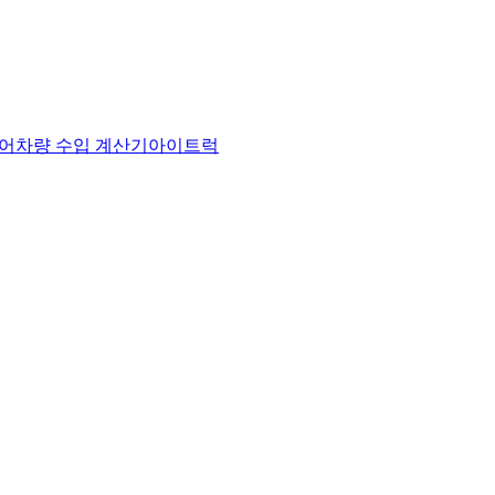
어
차량 수입 계산기
아이트럭