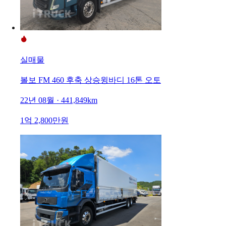
실매물
볼보 FM 460 후축 상승윙바디 16톤 오토
22년 08월 · 441,849km
1억 2,800만원