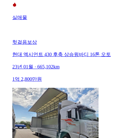
실매물
헛걸음보상
현대 엑시언트 430 후축 상승윙바디 16톤 오토
23년 01월 · 665,102km
1억 2,800만원