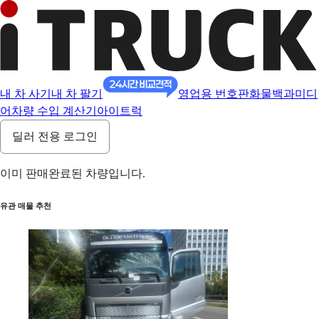
내 차 사기
내 차 팔기
영업용 번호판
화물백과
미디
어
차량 수입 계산기
아이트럭
딜러 전용 로그인
이미 판매완료된 차량입니다.
유관 매물 추천