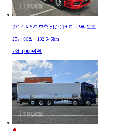
만 TGX 520 후축 상승윙바디 23톤 오토
25년 06월 · 132,646km
2억 4,000만원