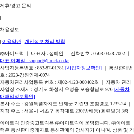
제휴/광고 문의
|
채용정보
|
이용약관
|
개인정보 처리 방침
㈜아이트럭 ｜ 대표자 : 정혜인 ｜ 전화번호 :
0508-0328-7002
｜
대표 이메일 :
support@itruck.co.kr
사업자등록번호 : 853-87-01781
[사업자정보확인]
｜ 통신판매번
호 : 2023-강원인제-0074
자동차관리사업등록 번호 : 제02-4123-000402호 ｜ 자동차 관리
사업장 소재지 : 경기도 화성시 우정읍 포승항남로 976
[자동차
매매업정보확인]
본사 주소 : 강원특별자치도 인제군 기린면 조침령로 1235-24 ｜
지점 주소 : 서울시 서초구 동작대로 230(방배동) 화련빌딩 3층
아이트럭 인증중고트럭은 ㈜아이트럭이 운영합니다. ㈜아이트
럭은 통신판매중개자로 통신판매의 당사자가 아니며, 상품 및 거