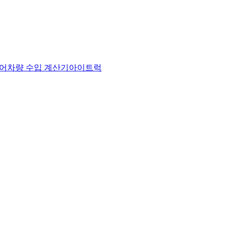
어
차량 수입 계산기
아이트럭