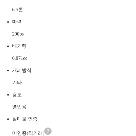
6.5
톤
마력
290
ps
배기량
6,871
cc
개폐방식
기타
용도
영업용
실매물 인증
미인증(직거래)