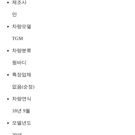
제조사
만
차량모델
TGM
차량분류
윙바디
특장업체
없음(순정)
차량연식
18년 9월
모델년도
2018