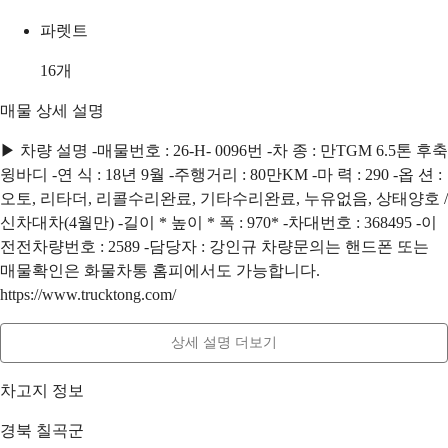
파렛트
16
개
매물 상세 설명
▶ 차량 설명 -매물번호 : 26-H- 0096번 -차 종 : 만TGM 6.5톤 후축
윙바디 -연 식 : 18년 9월 -주행거리 : 80만KM -마 력 : 290 -옵 션 :
오토, 리타더, 리콜수리완료, 기타수리완료, 누유없음, 상태양호 /
신차대차(4월만) -길이 * 높이 * 폭 : 970* -차대번호 : 368495 -이
전전차량번호 : 2589 -담당자 : 강인규 차량문의는 핸드폰 또는
매물확인은 화물차통 홈피에서도 가능합니다.
https://www.trucktong.com/
상세 설명 더보기
차고지 정보
경북 칠곡군