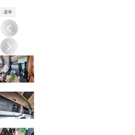
1
/
20
공유