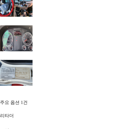
주요 옵션
1
건
리타더