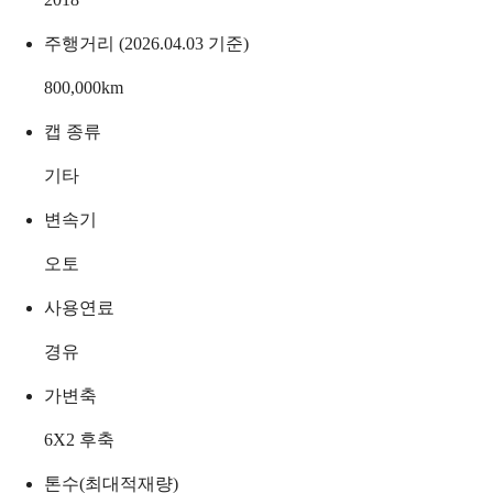
주행거리 (2026.04.03 기준)
800,000
km
캡 종류
기타
변속기
오토
사용연료
경유
가변축
6X2 후축
톤수(최대적재량)