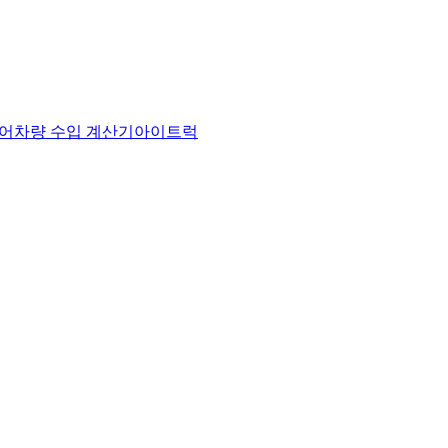
어
차량 수입 계산기
아이트럭