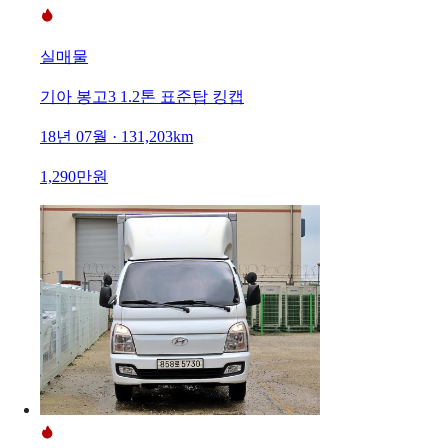
실매물
기아 봉고3 1.2톤 표준탑 킹캡
18년 07월 · 131,203km
1,290만원