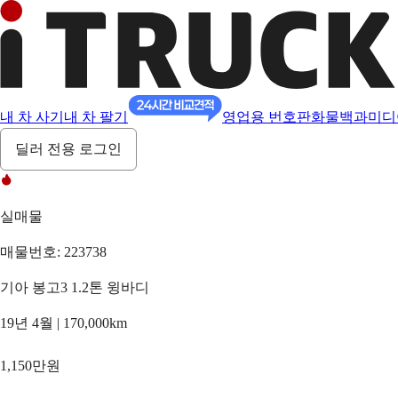
내 차 사기
내 차 팔기
영업용 번호판
화물백과
미디
딜러 전용 로그인
실매물
매물번호: 223738
기아 봉고3 1.2톤 윙바디
19년 4월 | 170,000km
1,150만원