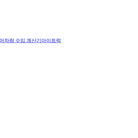
어
차량 수입 계산기
아이트럭