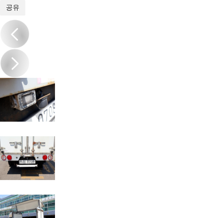
1
/
20
공유