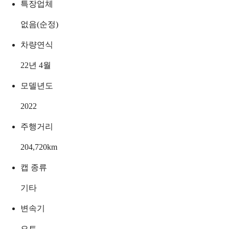
특장업체
없음(순정)
차량연식
22년 4월
모델년도
2022
주행거리
204,720
km
캡 종류
기타
변속기
오토