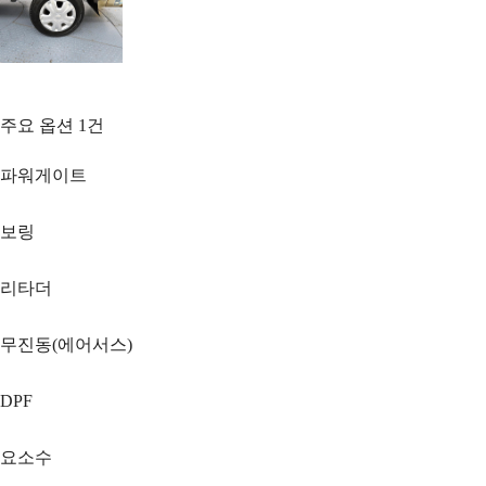
주요 옵션
1
건
파워게이트
보링
리타더
무진동(에어서스)
DPF
요소수