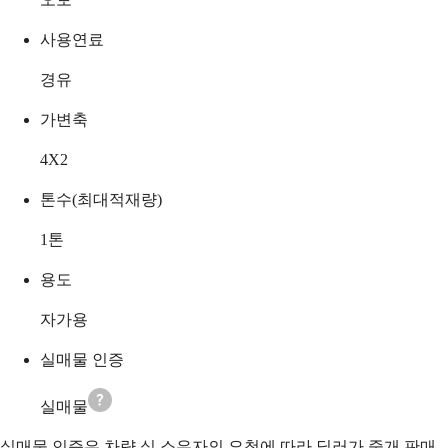
사용연료
경유
가변축
4X2
톤수(최대적재량)
1
톤
용도
자가용
실매물 인증
실매물
실매물 인증은 차량 실 소유자의 요청에 따라 딜러가 중개 판매