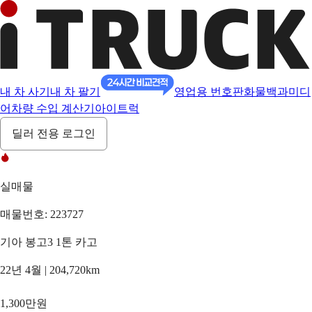
내 차 사기
내 차 팔기
영업용 번호판
화물백과
미디
어
차량 수입 계산기
아이트럭
딜러 전용 로그인
실매물
매물번호: 223727
기아 봉고3 1톤 카고
22년 4월 | 204,720km
1,300만원