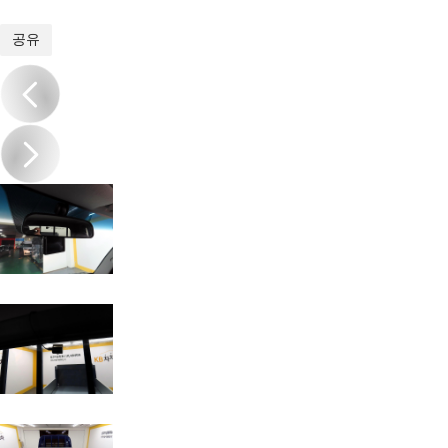
1
/
19
공유