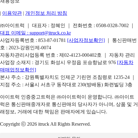
채용정보
|
이용약관
|
개인정보 처리 방침
㈜아이트럭 ｜ 대표자 : 정혜인 ｜ 전화번호 :
0508-0328-7002
｜
대표 이메일 :
support@itruck.co.kr
사업자등록번호 : 853-87-01781
[사업자정보확인]
｜ 통신판매번
호 : 2023-강원인제-0074
자동차관리사업등록 번호 : 제02-4123-000402호 ｜ 자동차 관리
사업장 소재지 : 경기도 화성시 우정읍 포승항남로 976
[자동차
매매업정보확인]
본사 주소 : 강원특별자치도 인제군 기린면 조침령로 1235-24 ｜
지점 주소 : 서울시 서초구 동작대로 230(방배동) 화련빌딩 3층
아이트럭 인증중고트럭은 ㈜아이트럭이 운영합니다. ㈜아이트
럭은 통신판매중개자로 통신판매의 당사자가 아니며, 상품 및 거
래정보, 거래에 대한 책임은 판매자에게 있습니다.
Copyright ⓒ 2026 itruck All Rights Reserved.