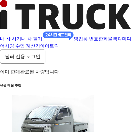
내 차 사기
내 차 팔기
영업용 번호판
화물백과
미디
어
차량 수입 계산기
아이트럭
딜러 전용 로그인
이미 판매완료된 차량입니다.
유관 매물 추천