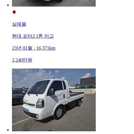
실매물
현대 포터2 1톤 카고
23년 01월 · 16,371km
2,240만원