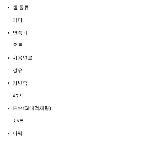
캡 종류
기타
변속기
오토
사용연료
경유
가변축
4X2
톤수(최대적재량)
3.5
톤
마력