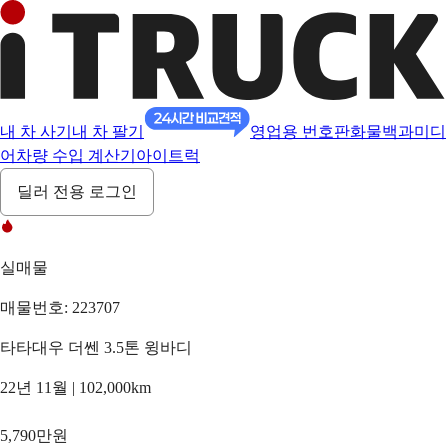
내 차 사기
내 차 팔기
영업용 번호판
화물백과
미디
어
차량 수입 계산기
아이트럭
딜러 전용 로그인
실매물
매물번호: 223707
타타대우 더쎈 3.5톤 윙바디
22년 11월 | 102,000km
5,790만원