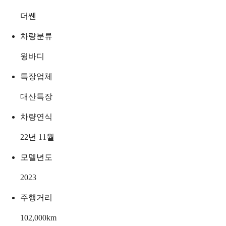
더쎈
차량분류
윙바디
특장업체
대산특장
차량연식
22년 11월
모델년도
2023
주행거리
102,000
km