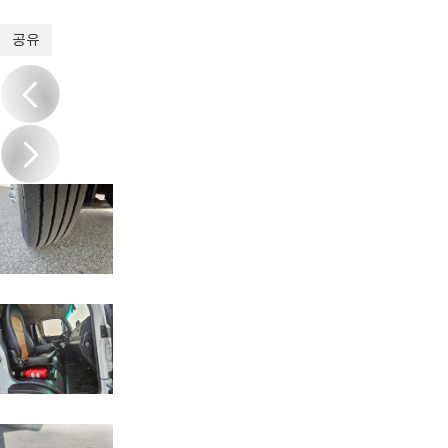
1
/
14
공유