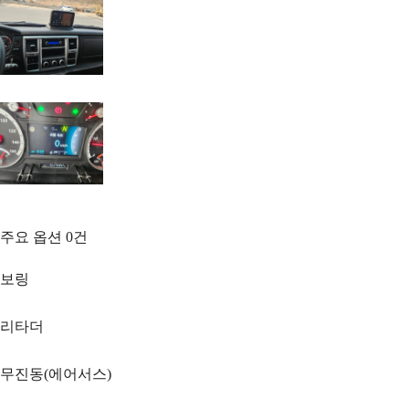
주요 옵션
0
건
보링
리타더
무진동(에어서스)