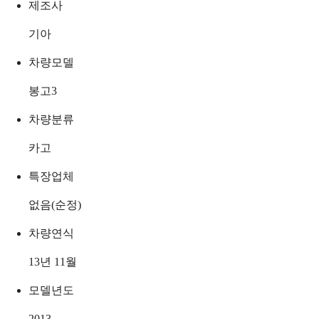
제조사
기아
차량모델
봉고3
차량분류
카고
특장업체
없음(순정)
차량연식
13년 11월
모델년도
2013