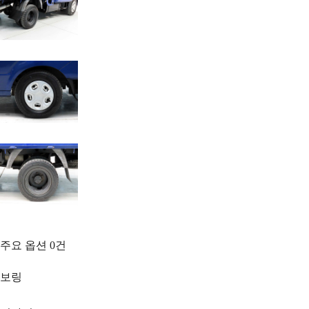
주요 옵션
0
건
보링