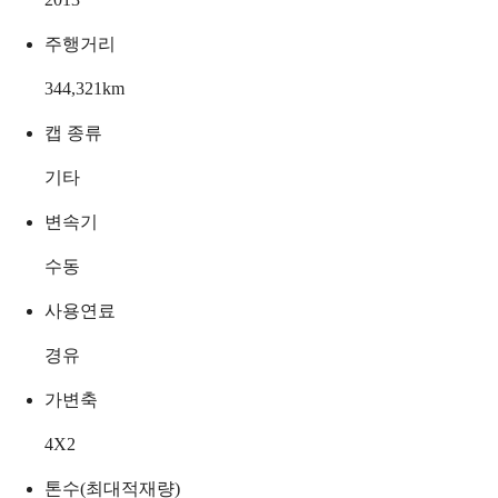
주행거리
344,321
km
캡 종류
기타
변속기
수동
사용연료
경유
가변축
4X2
톤수(최대적재량)