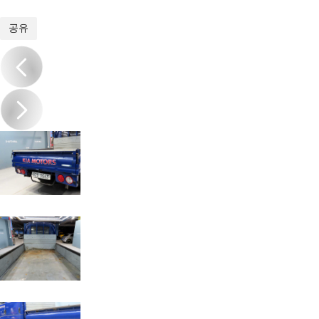
1
/
20
공유