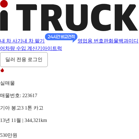
내 차 사기
내 차 팔기
영업용 번호판
화물백과
미디
어
차량 수입 계산기
아이트럭
딜러 전용 로그인
실매물
매물번호: 223617
기아 봉고3 1톤 카고
13년 11월 | 344,321km
530만원