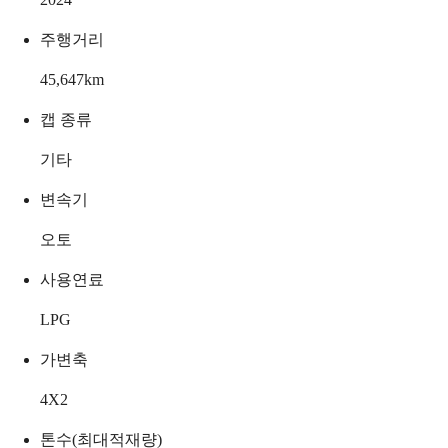
주행거리
45,647
km
캡 종류
기타
변속기
오토
사용연료
LPG
가변축
4X2
톤수(최대적재량)