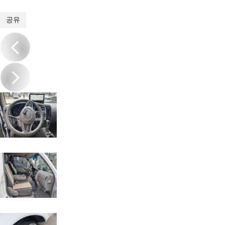
1
/
20
공유