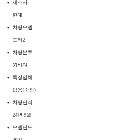
제조사
현대
차량모델
포터2
차량분류
윙바디
특장업체
없음(순정)
차량연식
24년 5월
모델년도
2024