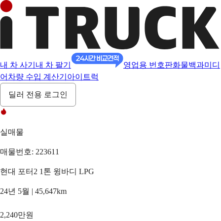
내 차 사기
내 차 팔기
영업용 번호판
화물백과
미디
어
차량 수입 계산기
아이트럭
딜러 전용 로그인
실매물
매물번호: 223611
현대 포터2 1톤 윙바디 LPG
24년 5월 | 45,647km
2,240만원