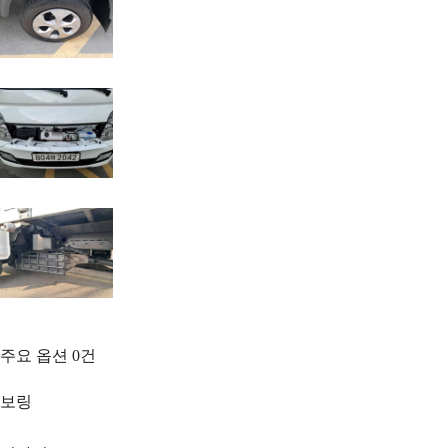
주요 옵션
0
건
보링