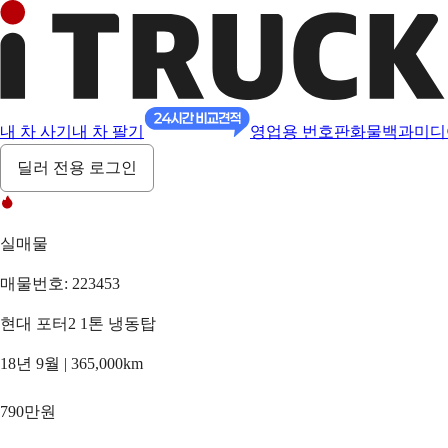
내 차 사기
내 차 팔기
영업용 번호판
화물백과
미디
딜러 전용 로그인
실매물
매물번호: 223453
현대 포터2 1톤 냉동탑
18년 9월 | 365,000km
790만원