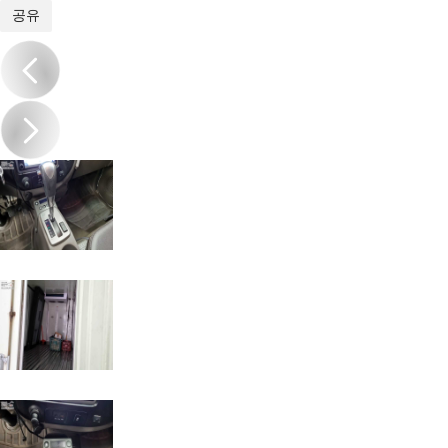
1
/
16
공유