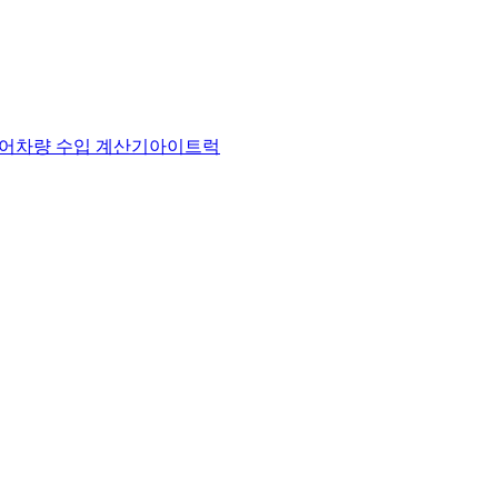
어
차량 수입 계산기
아이트럭