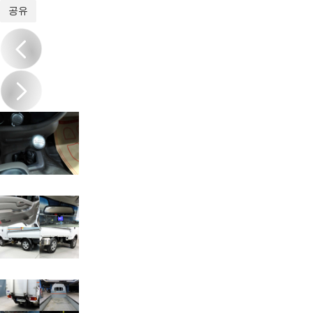
1
/
20
공유