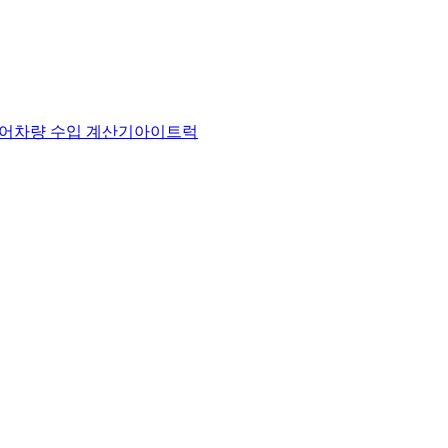
어
차량 수입 계산기
아이트럭