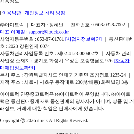
채용정보
|
이용약관
|
개인정보 처리 방침
㈜아이트럭 ｜ 대표자 : 정혜인 ｜ 전화번호 :
0508-0328-7002
｜
대표 이메일 :
support@itruck.co.kr
사업자등록번호 : 853-87-01781
[사업자정보확인]
｜ 통신판매번
호 : 2023-강원인제-0074
자동차관리사업등록 번호 : 제02-4123-000402호 ｜ 자동차 관리
사업장 소재지 : 경기도 화성시 우정읍 포승항남로 976
[자동차
매매업정보확인]
본사 주소 : 강원특별자치도 인제군 기린면 조침령로 1235-24 ｜
지점 주소 : 서울시 서초구 동작대로 230(방배동) 화련빌딩 3층
아이트럭 인증중고트럭은 ㈜아이트럭이 운영합니다. ㈜아이트
럭은 통신판매중개자로 통신판매의 당사자가 아니며, 상품 및 거
래정보, 거래에 대한 책임은 판매자에게 있습니다.
Copyright ⓒ 2026 itruck All Rights Reserved.