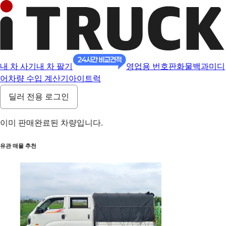
내 차 사기
내 차 팔기
영업용 번호판
화물백과
미디
어
차량 수입 계산기
아이트럭
딜러 전용 로그인
이미 판매완료된 차량입니다.
유관 매물 추천