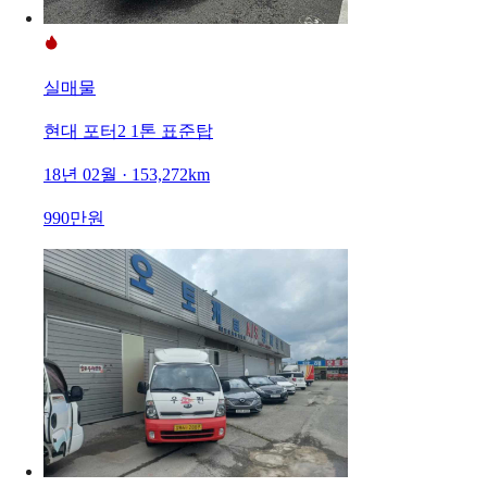
실매물
현대 포터2 1톤 표준탑
18년 02월 · 153,272km
990만원