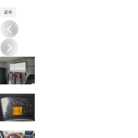
1
/
18
공유