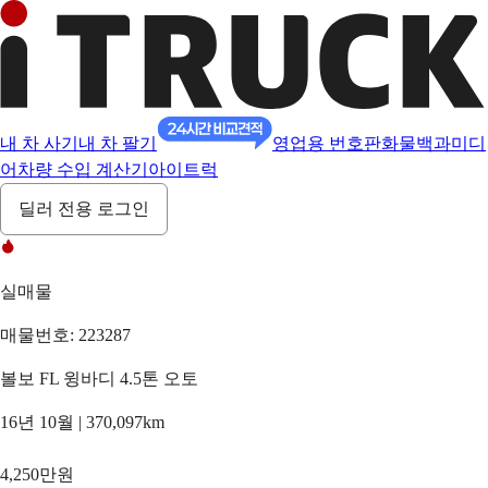
내 차 사기
내 차 팔기
영업용 번호판
화물백과
미디
어
차량 수입 계산기
아이트럭
딜러 전용 로그인
실매물
매물번호: 223287
볼보 FL 윙바디 4.5톤 오토
16년 10월 | 370,097km
4,250만원