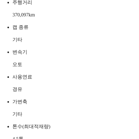
주행거리
370,097
km
캡 종류
기타
변속기
오토
사용연료
경유
가변축
기타
톤수(최대적재량)
4.5
톤