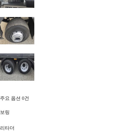
주요 옵션
0
건
보링
리타더