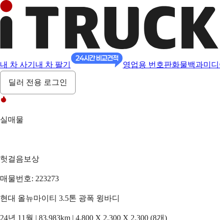
내 차 사기
내 차 팔기
영업용 번호판
화물백과
미디
딜러 전용 로그인
실매물
헛걸음보상
매물번호: 223273
현대 올뉴마이티 3.5톤 광폭 윙바디
24년 11월 | 83,983km | 4,800 X 2,300 X 2,300 (8개)