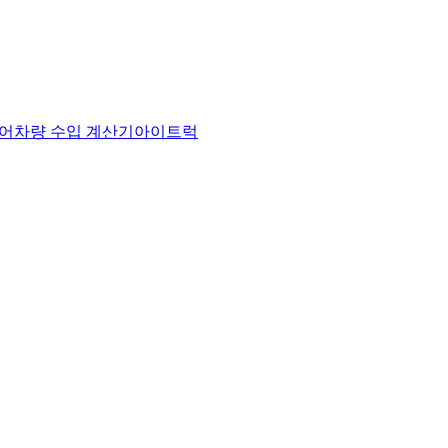
어
차량 수입 계산기
아이트럭