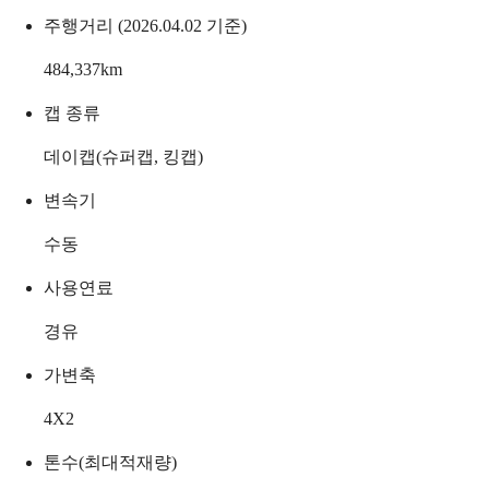
주행거리 (2026.04.02 기준)
484,337
km
캡 종류
데이캡(슈퍼캡, 킹캡)
변속기
수동
사용연료
경유
가변축
4X2
톤수(최대적재량)