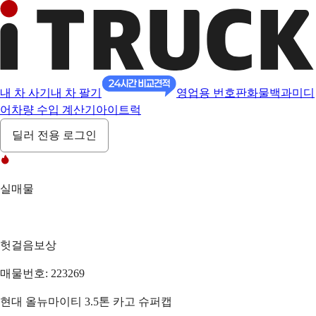
내 차 사기
내 차 팔기
영업용 번호판
화물백과
미디
어
차량 수입 계산기
아이트럭
딜러 전용 로그인
실매물
헛걸음보상
매물번호: 223269
현대 올뉴마이티 3.5톤 카고 슈퍼캡