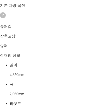
기본 차량 옵션
슈퍼캡
장축고상
슈퍼
적재함 정보
길이
4,850
mm
폭
2,060
mm
파렛트