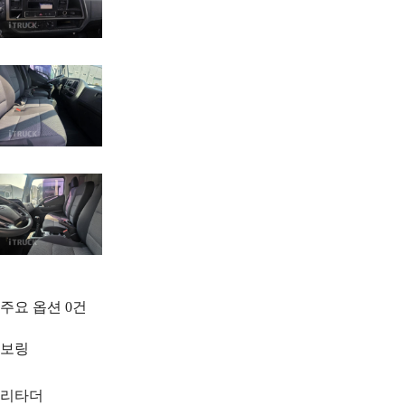
주요 옵션
0
건
보링
리타더