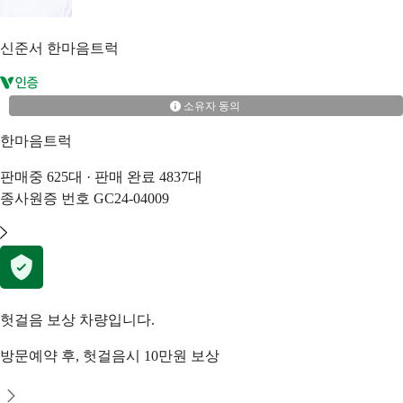
신준서
한마음트럭
소유자 동의
한마음트럭
판매중
625
대 · 판매 완료
4837
대
종사원증 번호
GC24-04009
헛걸음 보상 차량입니다.
방문예약 후, 헛걸음시 10만원 보상