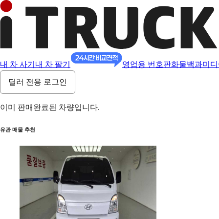
내 차 사기
내 차 팔기
영업용 번호판
화물백과
미디
딜러 전용 로그인
이미 판매완료된 차량입니다.
유관 매물 추천