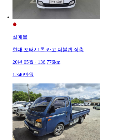
실매물
현대 포터2 1톤 카고 더블캡 장축
20년 05월 · 136,776km
1,340만원