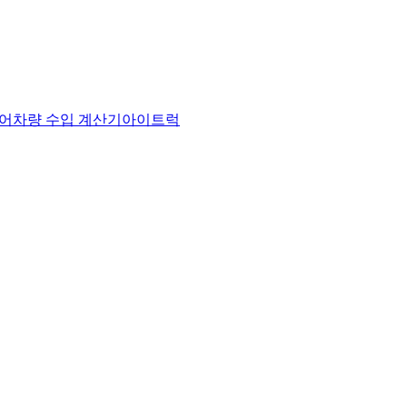
어
차량 수입 계산기
아이트럭