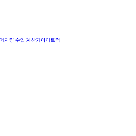
어
차량 수입 계산기
아이트럭