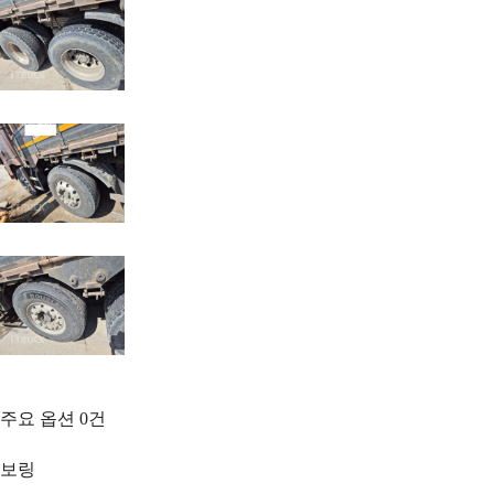
주요 옵션
0
건
보링