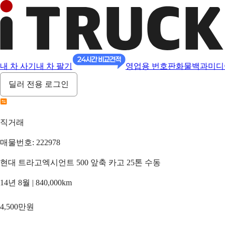
내 차 사기
내 차 팔기
영업용 번호판
화물백과
미디
딜러 전용 로그인
직거래
매물번호: 222978
현대 트라고엑시언트 500 앞축 카고 25톤 수동
14년 8월 | 840,000km
4,500만원