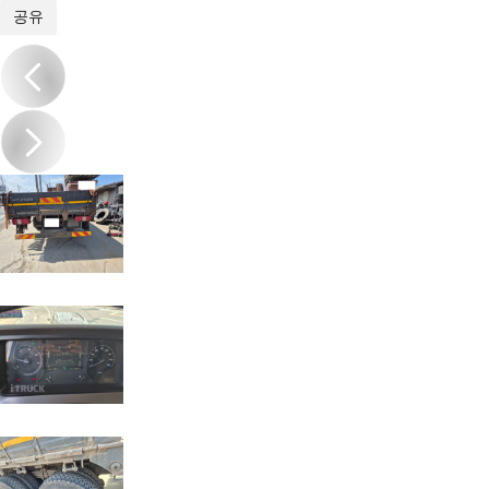
1
/
9
공유