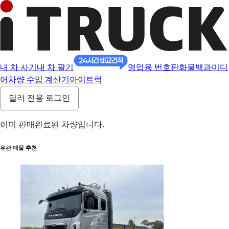
내 차 사기
내 차 팔기
영업용 번호판
화물백과
미디
어
차량 수입 계산기
아이트럭
딜러 전용 로그인
이미 판매완료된 차량입니다.
유관 매물 추천