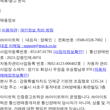
제휴/광고 문의
|
채용정보
|
이용약관
|
개인정보 처리 방침
㈜아이트럭 ｜ 대표자 : 정혜인 ｜ 전화번호 :
0508-0328-7002
｜
대표 이메일 :
support@itruck.co.kr
사업자등록번호 : 853-87-01781
[사업자정보확인]
｜ 통신판매번
호 : 2023-강원인제-0074
자동차관리사업등록 번호 : 제02-4123-000402호 ｜ 자동차 관리
사업장 소재지 : 경기도 화성시 우정읍 포승항남로 976
[자동차
매매업정보확인]
본사 주소 : 강원특별자치도 인제군 기린면 조침령로 1235-24 ｜
지점 주소 : 서울시 서초구 동작대로 230(방배동) 화련빌딩 3층
아이트럭 인증중고트럭은 ㈜아이트럭이 운영합니다. ㈜아이트
럭은 통신판매중개자로 통신판매의 당사자가 아니며, 상품 및 거
래정보, 거래에 대한 책임은 판매자에게 있습니다.