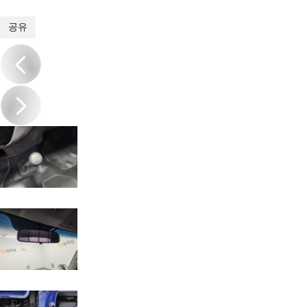
1
/
18
공유