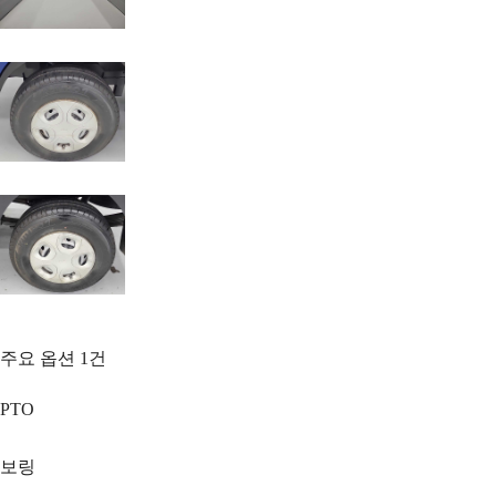
주요 옵션
1
건
PTO
보링