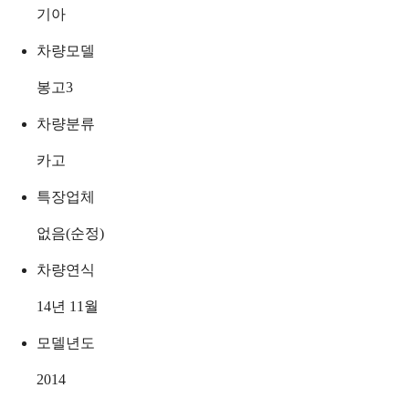
기아
차량모델
봉고3
차량분류
카고
특장업체
없음(순정)
차량연식
14년 11월
모델년도
2014