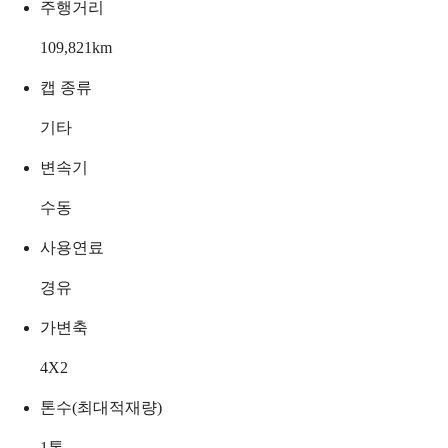
주행거리
109,821
km
캡 종류
기타
변속기
수동
사용연료
경유
가변축
4X2
톤수(최대적재량)
1
톤