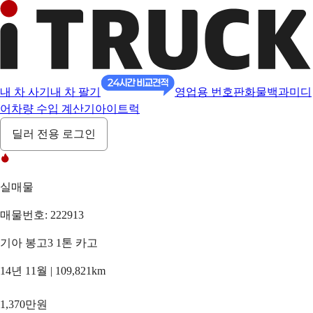
내 차 사기
내 차 팔기
영업용 번호판
화물백과
미디
어
차량 수입 계산기
아이트럭
딜러 전용 로그인
실매물
매물번호: 222913
기아 봉고3 1톤 카고
14년 11월 | 109,821km
1,370만원